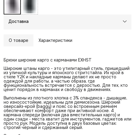
Доставка
О товаре
Характеристики
Брюки широкие карго с карманами EXHST
Широкие штаны карго - это утилитарный стиль, пришедший
из уличной культуры и японского стритстайла. Их крой в
стиле Y2K и накладные карманы делают их не просто
одеждой для работы, а частью образа, где
функциональность встречается с дерзостью. Для тех, кто
ценит порядок в карманах и свободу в движениях.
Выполнены из плотного хлопка с 3% спандекса - дышащие,
но износостойкие, идеальны для демисезона. Широкий
оверсайз-крой (baggy) и пояс со встроенным ремнём
обеспечивают комфорт даже при активной носке. 4
кармана спереди (включая два вместительных карго) и
один сзади - места хватит для инструментов, гаджетов или
просто рук. Модель доступна в двух базовых цветах:
строгий чёрный и сдержанный серый.