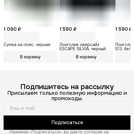
1 090 ₽
1 590 ₽
1 590 ₽
Сумка на пояс, черная
Лонгслив оверсайз
Лонгслив
ESCAPE SILVIA, черный
S13, бел
В корзину
В корзину
В
Подпишитесь на рассылку
Присылаем только полезную информацию и
промокоды.
Подписаться
Нажимая «Подписаться», вы даете согласие на