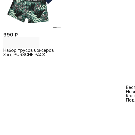
990 ₽
Набор трусов боксеров
3шт, PORSCHE PACK
Бес
Нов
Кол
Под