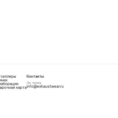
тселлеры
Контакты
инки
Эл. почта
лаборации
info@exhaustwear.ru
арочная карта