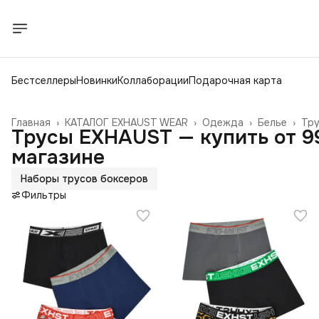
Бестселлеры
Новинки
Коллаборации
Подарочная карта
Главная
›
КАТАЛОГ EXHAUST WEAR
›
Одежда
›
Белье
›
Тру
Трусы EXHAUST — купить от 99
магазине
Наборы трусов боксеров
Фильтры