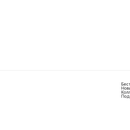
Бес
Нов
Кол
Под