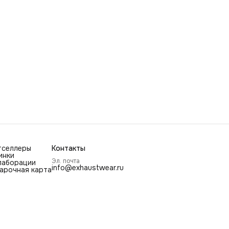
тселлеры
Контакты
инки
Эл. почта
лаборации
info@exhaustwear.ru
арочная карта