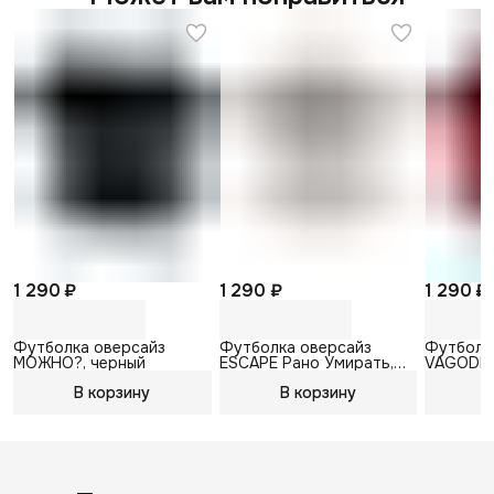
1 290 ₽
1 290 ₽
1 290 ₽
Футболка оверсайз
Футболка оверсайз
Футболк
МОЖНО?, черный
ESCAPE Рано Умирать,
VAGODRO
белый
бордовы
В корзину
В корзину
В