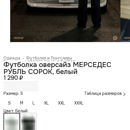
Одежда
›
Футболки и Лонгсливы
Главная
›
КАТАЛОГ EXHAUST WEAR
›
Футболка оверсайз МЕРСЕДЕС
РУБЛЬ СОРОК, белый
1 290 ₽
Размер: S
Таблица размеров
S
M
L
XL
XXL
XXXL
Цвет: Белый