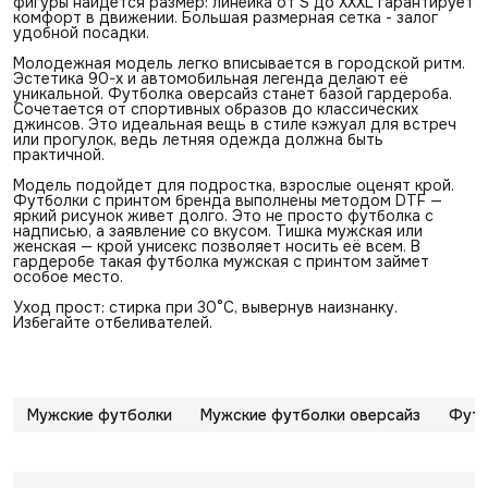
фигуры найдется размер: линейка от S до XXXL гарантирует
комфорт в движении. Большая размерная сетка - залог
удобной посадки.
Молодежная модель легко вписывается в городской ритм.
Эстетика 90-х и автомобильная легенда делают её
уникальной. Футболка оверсайз станет базой гардероба.
Сочетается от спортивных образов до классических
джинсов. Это идеальная вещь в стиле кэжуал для встреч
или прогулок, ведь летняя одежда должна быть
практичной.
Модель подойдет для подростка, взрослые оценят крой.
Футболки с принтом бренда выполнены методом DTF —
яркий рисунок живет долго. Это не просто футболка с
надписью, а заявление со вкусом. Тишка мужская или
женская — крой унисекс позволяет носить её всем. В
гардеробе такая футболка мужская с принтом займет
особое место.
Уход прост: стирка при 30°C, вывернув наизнанку.
Избегайте отбеливателей.
Мужские футболки
Мужские футболки оверсайз
Футб