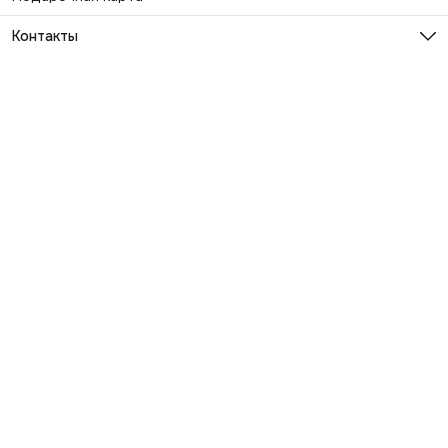
Контакты
Эл. почта
info@exhaustwear.ru