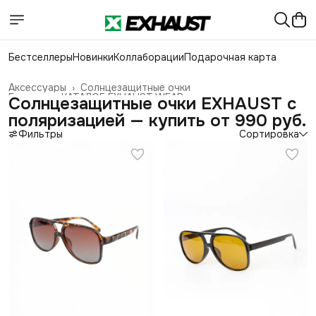
Бестселлеры
Новинки
Коллаборации
Подарочная карта
Аксессуары
›
Солнцезащитные очки
Главная
›
КАТАЛОГ EXHAUST WEAR
›
Солнцезащитные очки EXHAUST с
поляризацией — купить от 990 руб.
Фильтры
Сортировка