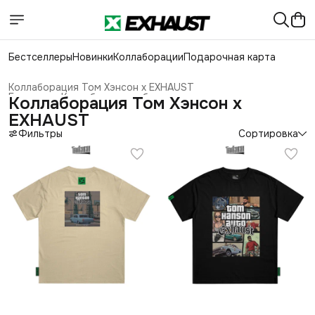
Бестселлеры
Новинки
Коллаборации
Подарочная карта
Коллаборация Том Хэнсон x EXHAUST
Главная
›
Коллаборации с блогерами
›
Коллаборация Том Хэнсон x
EXHAUST
Фильтры
Сортировка