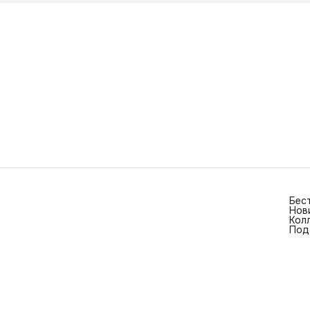
Бес
Нов
Кол
Под