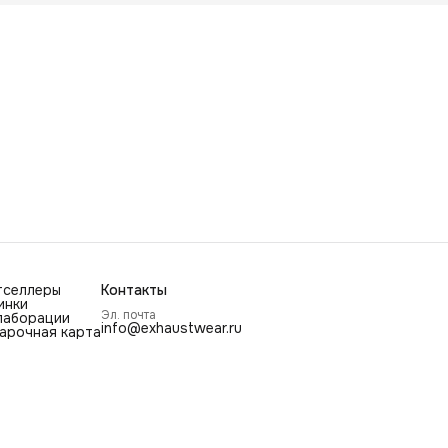
тселлеры
Контакты
инки
Эл. почта
лаборации
info@exhaustwear.ru
арочная карта