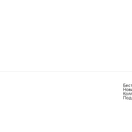
Бес
Нов
Кол
Под