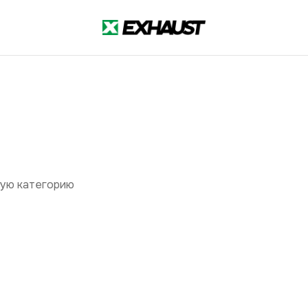
ы
гую категорию