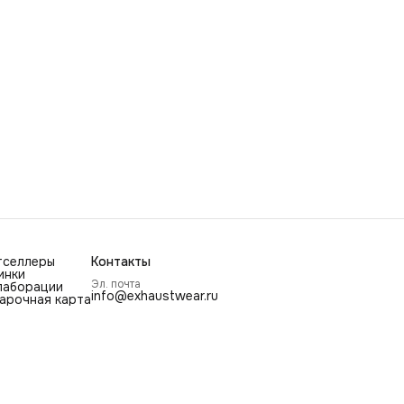
тселлеры
Контакты
инки
Эл. почта
лаборации
info@exhaustwear.ru
арочная карта