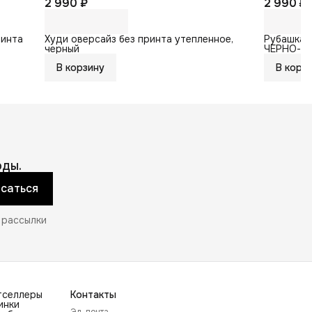
2 990 ₽
2 990 ₽
ринта
Худи оверсайз без принта утепленное,
Рубашка 
черный
ЧЕРНО-Ф
В корзину
В корз
ды.
саться
 рассылки
тселлеры
Контакты
инки