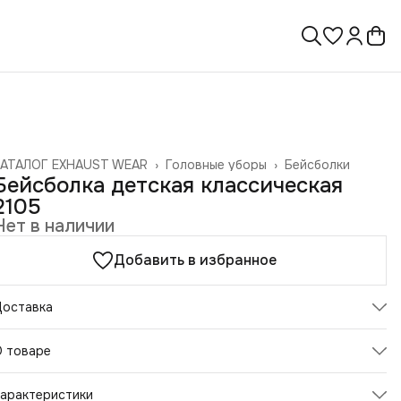
КАТАЛОГ EXHAUST WEAR
›
Головные уборы
›
Бейсболки
лавная
›
Бейсболка детская классическая
2105
Нет в наличии
Добавить в избранное
Доставка
О товаре
тильная детская кепка EXHAUST WEAR – идеальный летний
арактеристики