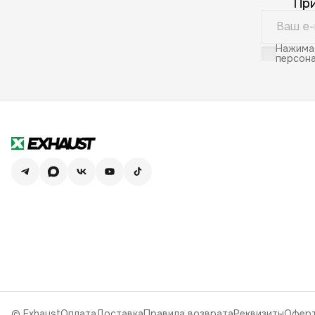
Пр
Нажимая
персона
© Exhaust
Оплата
Доставка
Правила возврата
Реквизиты
Офер