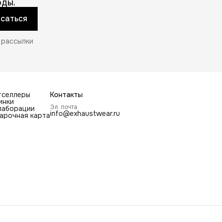
ды.
саться
 рассылки
тселлеры
Контакты
инки
Эл. почта
лаборации
info@exhaustwear.ru
арочная карта