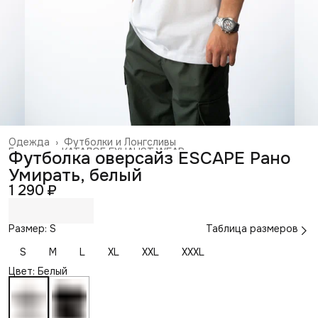
Одежда
›
Футболки и Лонгсливы
Главная
›
КАТАЛОГ EXHAUST WEAR
›
Футболка оверсайз ESCAPE Рано
Умирать, белый
1 290 ₽
Размер: S
Таблица размеров
S
M
L
XL
XXL
XXXL
Цвет: Белый