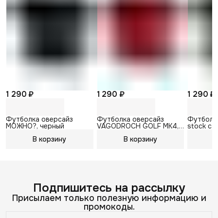
1 290 ₽
1 290 ₽
1 290 ₽
Футболка оверсайз
Футболка оверсайз
Футболка
МОЖНО?, черный
VAGODROCH GOLF MK4,
stock car
бордовый
В корзину
В корзину
В
Подпишитесь на рассылку
Присылаем только полезную информацию и
промокоды.