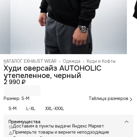
КАТАЛОГ EXHAUST WEAR
›
Одежда
›
Худи и Кофты
Главная
›
Худи оверсайз AUTOHOLIC
утепеленное, черный
2 990 ₽
Размер: S-M
Таблица размеров
S-M
L-XL
XXL-XXXL
Преимущества
Доставим в пункты выдачи Яндекс Маркет
Примерьте товары и верните неподходящие