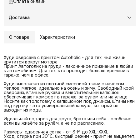
Оплата онлайн
Доставка
О товаре
Характеристики
Худи оверсайз с принтом Autoholic - для тех, чья жизнь
крутится вокруг мотора
Принт Автоголик на груди - лаконичное признание в любви
к автомобилям. Для тех, кто проводит больше времени в
гараже, чем в офисе.
Худи выполнено из плотной смесовой ткани с начёсом -
тёплое, мягкое, идеально на осень и зиму. Свободный крой
оверсайз, втачные рукава и вместительный капюшон
обеспечивают комфорт в гараже, за рулём или на улице.
Носите как толстовку с капюшоном под джинсы, штаны или
под куртку - это универсальный кэжуал, который не
выходит из моды.
Идеальный подарок для друга, брата или себя - особенно
если вы живёте за рулём, а не по расписанию.
Размеры: сдвоенная сетка - от S-M до XXL-XXXL.
Уход: стирка при 30°C, быстрый режим - принт не выцветет,