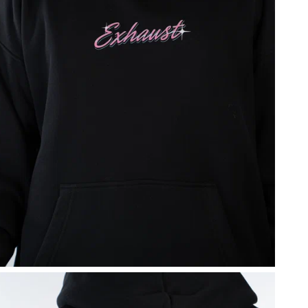
Э
д
ш
к
И
е
с
Р
У
ф
E
м