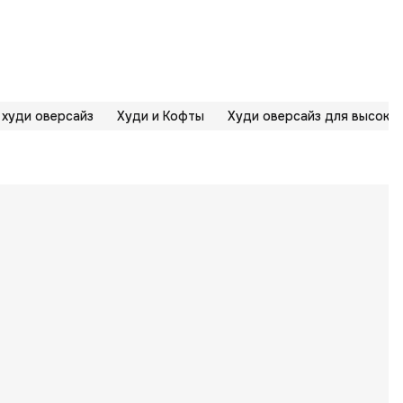
 худи оверсайз
Худи и Кофты
Худи оверсайз для высоких