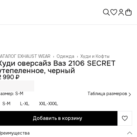
КАТАЛОГ EXHAUST WEAR
›
Одежда
›
Худи и Кофты
лавная
›
Худи оверсайз Ваз 2106 SECRET
утепеленное, черный
2 990 ₽
азмер: S-M
Таблица размеров
S-M
L-XL
XXL-XXXL
Добавить в корзину
Преимущества