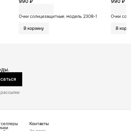
990 ₽
990 ₽
Очки солнцезащитные, модель 2308-1
Очки сол
В корзину
В корз
ды.
саться
 рассылки
тселлеры
Контакты
инки