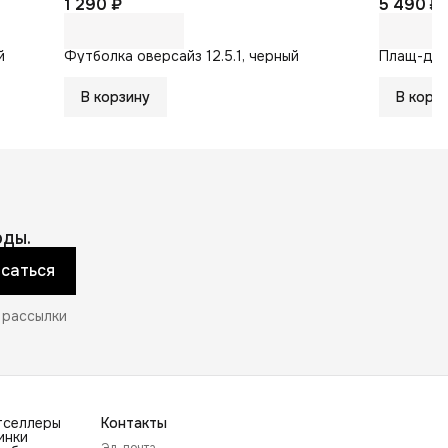
1 290 ₽
5 490 ₽
й
Футболка оверсайз 12.5.1, черный
Плащ-до
В корзину
В корз
ды.
саться
 рассылки
тселлеры
Контакты
инки