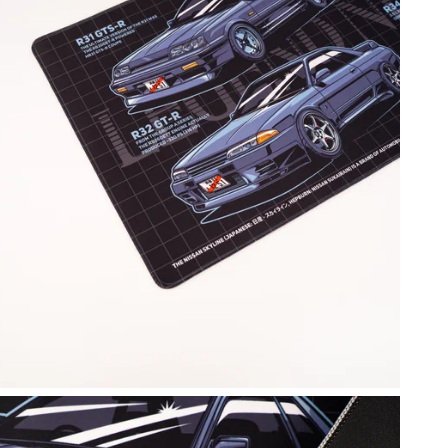
Л
о
м
в
С
З
а
п