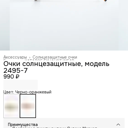
Аксессуары
›
Солнцезащитные очки
Главная
›
КАТАЛОГ EXHAUST WEAR
›
Очки солнцезащитные, модель
2495-7
990 ₽
Цвет: Черно-оранжевый
Преимущества