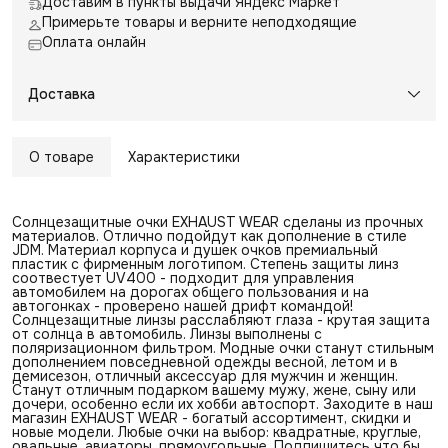
Доставим в пункты выдачи Яндекс Маркет
Примерьте товары и верните неподходящие
Оплата онлайн
Доставка
О товаре
Характеристики
Солнцезащитные очки EXHAUST WEAR сделаны из прочных
материалов. Отлично подойдут как дополнение в стиле
JDM. Материал корпуса и душек очков премиальный
пластик с фирменным логотипом. Степень защиты линз
соотвестует UV400 - подходит для управления
автомобилем на дорогах общего пользования и на
автогонках - проверено нашей дрифт командой!
Солнцезащитные линзы расслабляют глаза - крутая защита
от солнца в автомобиль. Линзы выполнены с
поляризационном фильтром. Модные очки станут стильным
дополнением повседневной одежды весной, летом и в
демисезон, отличный аксессуар для мужчин и женщин.
Станут отличным подарком вашему мужу, жене, сыну или
дочери, особенно если их хобби автоспорт. Заходите в наш
магазин EXHAUST WEAR - богатый ассортимент, скидки и
новые модели. Любые очки на выбор: квадратные, круглые,
овальные, авиаторы, прямоугольные. Подпишитесь что бы