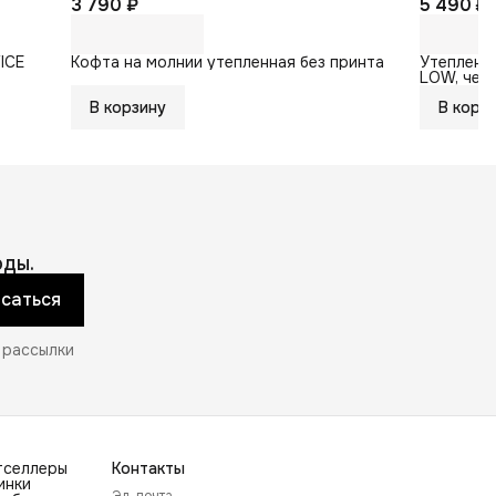
3 790 ₽
5 490 ₽
ICE
Кофта на молнии утепленная без принта
Утепленн
LOW, чер
В корзину
В корз
ды.
саться
 рассылки
тселлеры
Контакты
инки