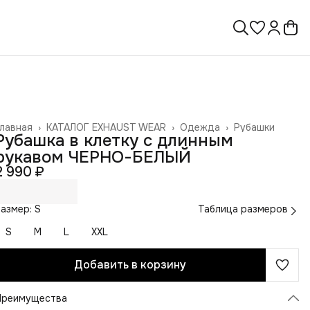
лавная
›
КАТАЛОГ EXHAUST WEAR
›
Одежда
›
Рубашки
Рубашка в клетку с длинным
рукавом ЧЕРНО-БЕЛЫЙ
2 990 ₽
азмер: S
Таблица размеров
S
M
L
XXL
Добавить в корзину
Преимущества