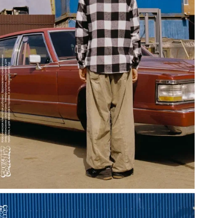
е
о
м
о
д
к