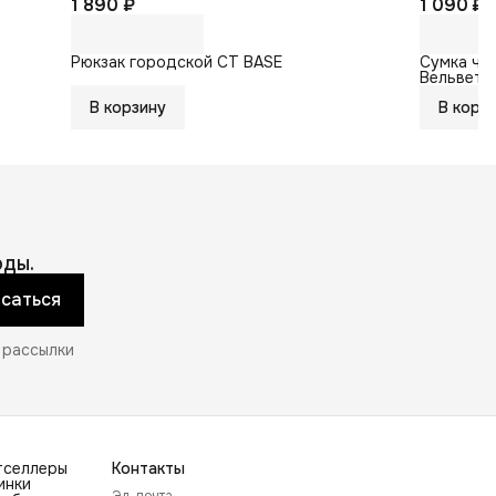
1 890 ₽
1 090 ₽
Рюкзак городской CT BASE
Сумка че
Вельвето
В корзину
В корз
ды.
саться
 рассылки
тселлеры
Контакты
инки