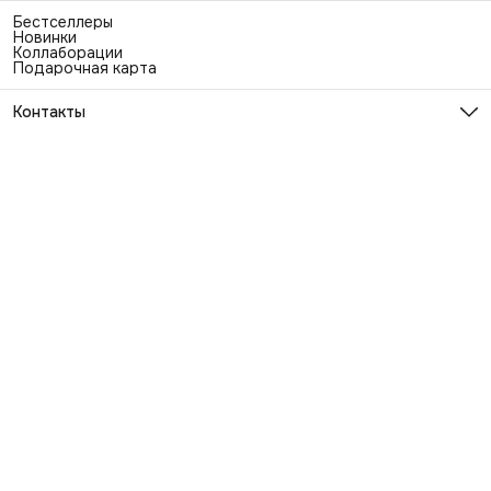
Бестселлеры
Новинки
Коллаборации
Подарочная карта
Контакты
Эл. почта
info@exhaustwear.ru