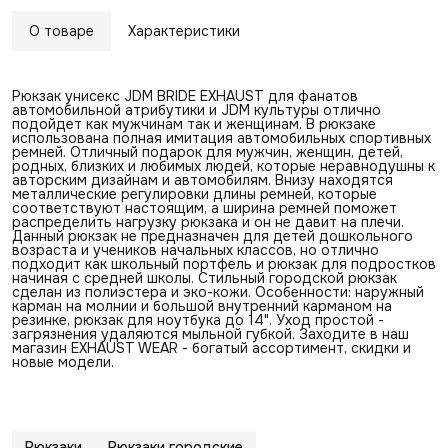
О товаре
Характеристики
Рюкзак унисекс JDM BRIDE EXHAUST для фанатов
автомобильной атрибутики и JDM культуры отлично
подойдет как мужчинам так и женщинам. В рюкзаке
использована полная имитация автомобильных спортивных
ремней. Отличный подарок для мужчин, женщин, детей,
родных, близких и любимых людей, которые неравнодушны к
авторским дизайнам и автомобилям. Внизу находятся
металлические регулировки длины ремней, которые
соответствуют настоящим, а ширина ремней поможет
распределить нагрузку рюкзака и он не давит на плечи.
Данный рюкзак не предназначен для детей дошкольного
возраста и учеников начальных классов, но отлично
подходит как школьный портфель и рюкзак для подростков
начиная с средней школы. Стильный городской рюкзак
сделан из полиэстера и эко-кожи. Особенности: наружный
карман на молнии и большой внутренний карманом на
резинке, рюкзак для ноутбука до 14". Уход простой -
загрязнения удаляются мыльной губкой. Заходите в наш
магазин EXHAUST WEAR - богатый ассортимент, скидки и
новые модели.
Рюкзаки
Рюкзаки городские