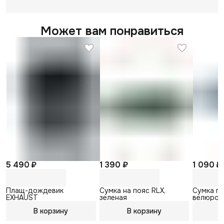
Может вам понравиться
5 490 ₽
1 390 ₽
1 090 ₽
Плащ-дождевик
Сумка на пояс RLX,
Сумка п
EXHAUST
зеленая
велюров
В корзину
В корзину
В