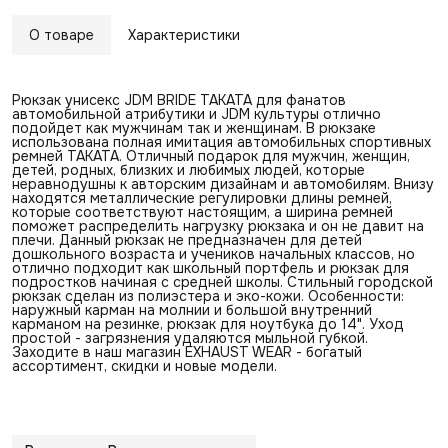
О товаре
Характеристики
Рюкзак унисекс JDM BRIDE TAKATA для фанатов
автомобильной атрибутики и JDM культуры отлично
подойдет как мужчинам так и женщинам. В рюкзаке
использована полная имитация автомобильных спортивных
ремней ТАКАТА. Отличный подарок для мужчин, женщин,
детей, родных, близких и любимых людей, которые
неравнодушны к авторским дизайнам и автомобилям. Внизу
находятся металлические регулировки длины ремней,
которые соответствуют настоящим, а ширина ремней
поможет распределить нагрузку рюкзака и он не давит на
плечи. Данный рюкзак не предназначен для детей
дошкольного возраста и учеников начальных классов, но
отлично подходит как школьный портфель и рюкзак для
подростков начиная с средней школы. Стильный городской
рюкзак сделан из полиэстера и эко-кожи. Особенности:
наружный карман на молнии и большой внутренний
карманом на резинке, рюкзак для ноутбука до 14". Уход
простой - загрязнения удаляются мыльной губкой.
Заходите в наш магазин EXHAUST WEAR - богатый
ассортимент, скидки и новые модели.