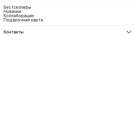
Бестселлеры
Новинки
Коллаборации
Подарочная карта
Контакты
Эл. почта
info@exhaustwear.ru