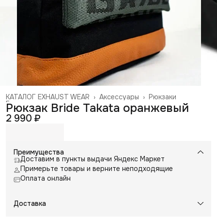
КАТАЛОГ EXHAUST WEAR
›
Аксессуары
›
Рюкзаки
Главная
›
Рюкзак Bride Takata оранжевый
2 990 ₽
Преимущества
Доставим в пункты выдачи Яндекс Маркет
Примерьте товары и верните неподходящие
Оплата онлайн
Доставка