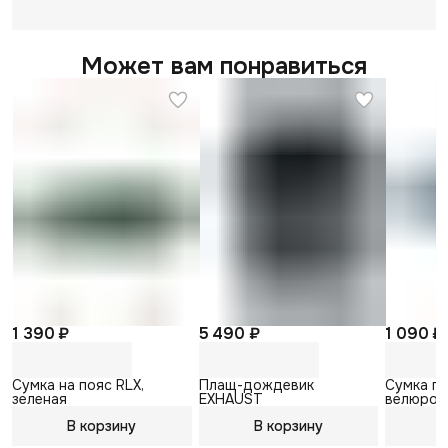
Может вам понравиться
1 390 ₽
5 490 ₽
1 090 ₽
Сумка на пояс RLX,
Плащ-дождевик
Сумка п
зеленая
EXHAUST
велюров
В корзину
В корзину
В