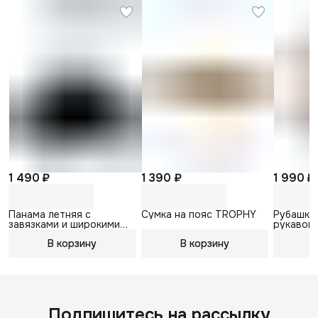
1 490 ₽
1 390 ₽
1 990 ₽
Панама летняя с
Сумка на пояс TROPHY
Рубашка
завязками и широкими
рукавом 
полями BIG TROPHY
В корзину
В корзину
В
Подпишитесь на рассылку