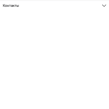
Контакты
Эл. почта
info@exhaustwear.ru