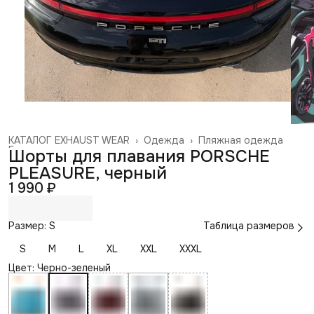
КАТАЛОГ EXHAUST WEAR
›
Одежда
›
Пляжная одежда
Главная
›
Шорты для плавания PORSCHE
PLEASURE, черный
1 990 ₽
Размер: S
Таблица размеров
S
M
L
XL
XXL
XXXL
Цвет: Черно-зеленый