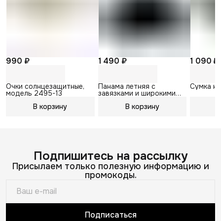
990 ₽
1 490 ₽
1 090 ₽
Очки солнцезащитные,
Панама летняя с
Сумка на
модель 2495-13
завязками и широкими
полями BIG TROPHY
В корзину
В корзину
В
Подпишитесь на рассылку
Присылаем только полезную информацию и
промокоды.
Подписаться