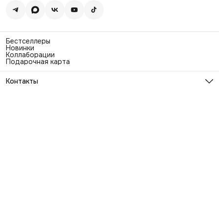
Бестселлеры
Новинки
Коллаборации
Подарочная карта
Контакты
Эл. почта
info@exhaustwear.ru