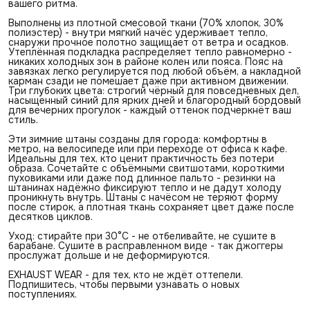
вашего ритма.
Выполнены из плотной смесовой ткани (70% хлопок, 30%
полиэстер) - внутри мягкий начёс удерживает тепло,
снаружи прочное полотно защищает от ветра и осадков.
Утеплённая подкладка распределяет тепло равномерно -
никаких холодных зон в районе колен или пояса. Пояс на
завязках легко регулируется под любой объём, а накладной
карман сзади не помешает даже при активном движении.
Три глубоких цвета: строгий чёрный для повседневных дел,
насыщенный синий для ярких дней и благородный бордовый
для вечерних прогулок - каждый оттенок подчеркнёт ваш
стиль.
Эти зимние штаны созданы для города: комфортны в
метро, на велосипеде или при переходе от офиса к кафе.
Идеальны для тех, кто ценит практичность без потери
образа. Сочетайте с объёмными свитшотами, короткими
пуховиками или даже под длинное пальто - резинки на
штанинах надёжно фиксируют тепло и не дадут холоду
проникнуть внутрь. Штаны с начёсом не теряют форму
после стирок, а плотная ткань сохраняет цвет даже после
десятков циклов.
Уход: стирайте при 30°C - не отбеливайте, не сушите в
барабане. Сушите в расправленном виде - так джоггеры
прослужат дольше и не деформируются.
EXHAUST WEAR - для тех, кто не ждёт оттепели.
Подпишитесь, чтобы первыми узнавать о новых
поступлениях.