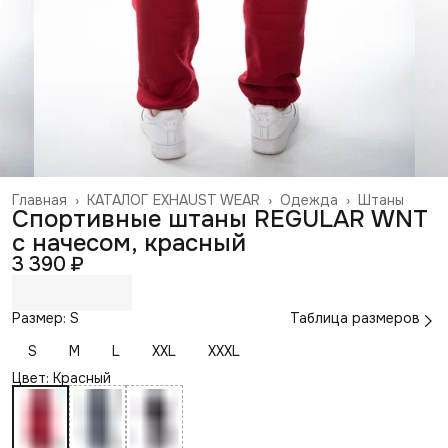
Главная
›
КАТАЛОГ EXHAUST WEAR
›
Одежда
›
Штаны
Спортивные штаны REGULAR WNT
с начесом, красный
3 390 ₽
Размер: S
Таблица размеров
S
M
L
XXL
XXXL
Цвет: Красный