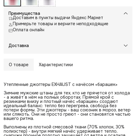
Преимущества
Доставим в пункты выдачи Яндекс Маркет
Примерьте товары и верните неподходящие
Оплата онлайн
Доставка
О товаре
Характеристики
Утепленные джоггеры EXHAUST с начёсом «барашек»
Зимние мужские штаны для тех, кто не прячется от холода
- а живёт в нём на полных оборотах. Прямой крой с
резинками внизу и плотный начёс «барашек» создают
идеальный баланс: тепло без перегрева, свобода без
потери формы. Эти джоггеры - ваш союзник в мороз, ветер
или слякоть. Они не просто греют - они становятся частью
вашего ритма.
Выполнены из плотной смесовой ткани (70% хлопок, 30%
полиэстер) - внутри мягкий начёс удерживает тепло,
снаружи прочное полотно защищает от ветра и осадков.