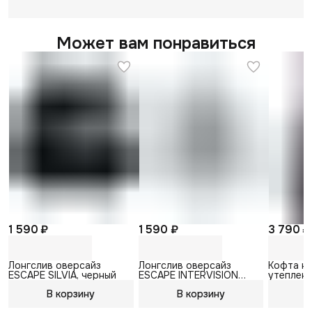
Может вам понравиться
1 590 ₽
1 590 ₽
3 790 ₽
Лонгслив оверсайз
Лонгслив оверсайз
Кофта н
ESCAPE SILVIA, черный
ESCAPE INTERVISION
утепленн
WHEELS, белый
В корзину
В корзину
В