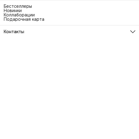
Бестселлеры
Новинки
Коллаборации
Подарочная карта
Контакты
Эл. почта
info@exhaustwear.ru