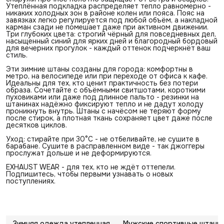
Утеплённая подкладка распределяет тепло равномерно -
никаких холодных зон в районе колен или пояса. Пояс на
завязках легко регулируется под любой объём, а накладной
карман сзади не помешает даже при активном движении.
Три глубоких цвета: строгий чёрный для повседневных дел,
насыщенный синий для ярких дней и благородный бордовый
для вечерних прогулок - каждый оттенок подчеркнёт ваш
стиль.
Эти зимние штаны созданы для города: комфортны в
метро, на велосипеде или при переходе от офиса к кафе.
Идеальны для тех, кто ценит практичность без потери
образа. Сочетайте с объёмными свитшотами, короткими
пуховиками или даже под длинное пальто - резинки на
штанинах надёжно фиксируют тепло и не дадут холоду
проникнуть внутрь. Штаны с начёсом не теряют форму
после стирок, а плотная ткань сохраняет цвет даже после
десятков циклов.
Уход: стирайте при 30°C - не отбеливайте, не сушите в
барабане. Сушите в расправленном виде - так джоггеры
прослужат дольше и не деформируются.
EXHAUST WEAR - для тех, кто не ждёт оттепели.
Подпишитесь, чтобы первыми узнавать о новых
поступлениях.
Зимняя одежда утепленная
Мужские спортивные штаны