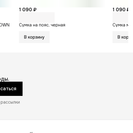
1 090 ₽
1 090 ₽
ROWN
Сумка на пояс, черная
Сумка ме
В корзину
В корз
ды.
саться
 рассылки