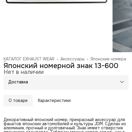
КАТАЛОГ EXHAUST WEAR
›
Аксессуары
›
Японские номера
Главная
›
Японский номерной знак 13-600
Нет в наличии
Доставка
О товаре
Характеристики
Декоративный японский номер, прекрасный аксессуар для
фанатов японских автомобилей и культуры JDM. Сделан из
алюминия, прочный и долговечный. Знак имеет отверстия
японского стандарта. Табличку можно использовать как в