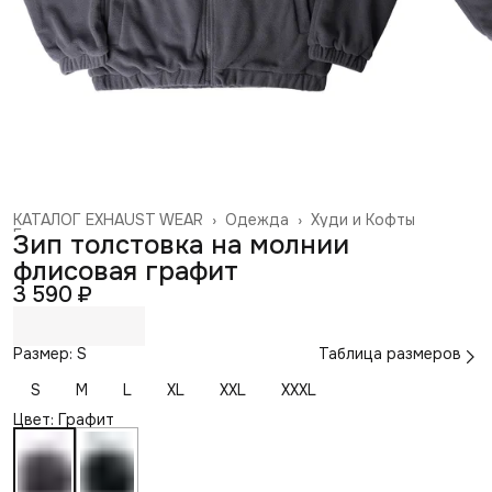
КАТАЛОГ EXHAUST WEAR
›
Одежда
›
Худи и Кофты
Главная
›
Зип толстовка на молнии
флисовая графит
3 590 ₽
Размер: S
Таблица размеров
S
M
L
XL
XXL
XXXL
Цвет: Графит