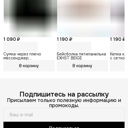
1 090 ₽
1 190 ₽
1 190 ₽
Сумка через плечо
Бейсболка пятипанелька
Кепка кл
мессенджер
EXHST BEIGE
с сеткой
Вельветовая
В корзину
В корзину
В
Подпишитесь на рассылку
Присылаем только полезную информацию и
промокоды.