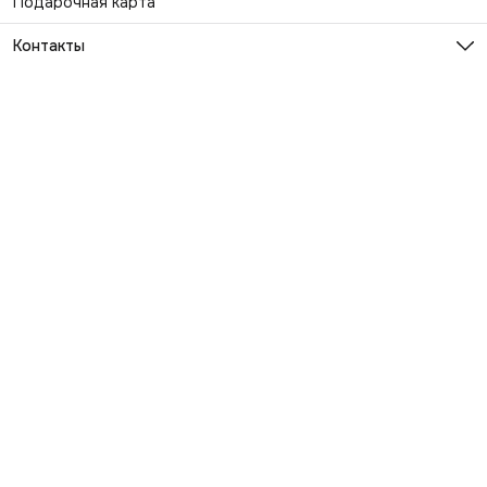
Подарочная карта
Контакты
Эл. почта
info@exhaustwear.ru