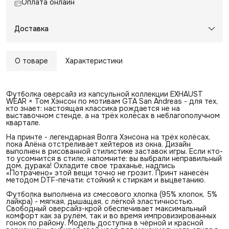
Оплата онлайн
Доставка
О товаре
Характеристики
Футболка оверсайз из капсульной коллекции EXHAUST
WEAR × Том Хэнсон по мотивам GTA San Andreas - для тех,
кто знает: настоящая классика рождается не на
выставочном стенде, а на трёх колёсах в неблагополучном
квартале.
На принте - легендарная Волга Хэнсона на трёх колёсах,
пока Алёна отстреливает хейтеров из окна. Дизайн
выполнен в рисованной стилистике заставок игры. Если кто-
то усомнится в стиле, напомните: вы выбрали неправильный
дом, дурака! Охладите свое траханье, надпись
«Потрачено» этой вещи точно не грозит. Принт нанесён
методом DTF-печати: стойкий к стиркам и выцветанию.
Футболка выполнена из смесового хлопка (95% хлопок, 5%
лайкра) - мягкая, дышащая, с лёгкой эластичностью.
Свободный оверсайз-крой обеспечивает максимальный
комфорт как за рулём, так и во время импровизированных
гонок по району. Модель доступна в чёрной и красной