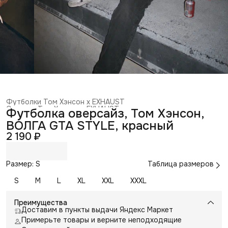
Футболки Том Хэнсон x EXHAUST
Одежда Том Хэнсон x EXHAUST
›
Футболка оверсайз, Том Хэнсон,
Коллаборация Том Хэнсон x EXHAUST
›
ВОЛГА GTA STYLE, красный
Главная
›
Коллаборации с блогерами
›
2 190 ₽
Размер: S
Таблица размеров
S
M
L
XL
XXL
XXXL
Преимущества
Доставим в пункты выдачи Яндекс Маркет
Примерьте товары и верните неподходящие