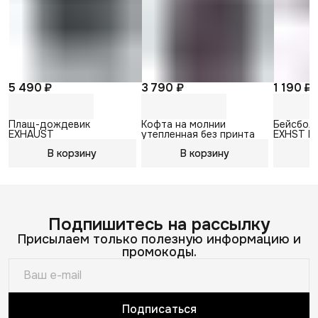
5 490 ₽
3 790 ₽
1 190 ₽
Плащ-дождевик
Кофта на молнии
Бейсболк
EXHAUST
утепленная без принта
EXHST B
В корзину
В корзину
В
Подпишитесь на рассылку
Присылаем только полезную информацию и
промокоды.
Подписаться