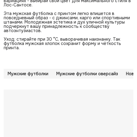
вариациях - выбирай свой цвет для максимального стиля в
Лос-Сантосе.
Эта мужская футболка с принтом легко впишется в
повседневный образ - с джинсами, карго или спортивными
штанами. Молодежная эстетика и дух уличной культуры
подчеркнут вашу принадлежность к сообществу
автоэнтузиастов.
Уход: стирайте при 30 °C, выворачивая наизнанку. Так
футболка мужская хлопок сохранит форму и чёткость
принта.
Мужские футболки
Мужские футболки оверсайз
Нови