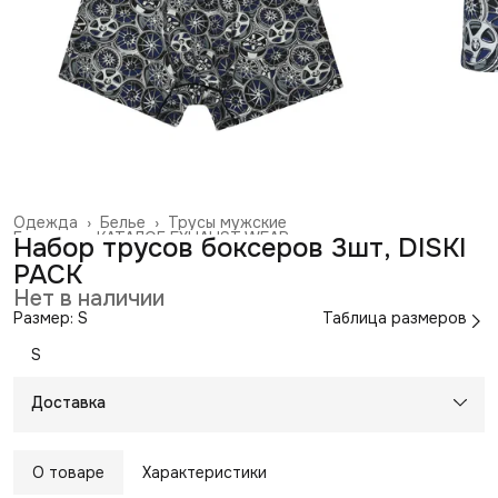
Одежда
›
Белье
›
Трусы мужские
Главная
›
КАТАЛОГ EXHAUST WEAR
›
Набор трусов боксеров 3шт, DISKI
PACK
Нет в наличии
Размер: S
Таблица размеров
S
Доставка
О товаре
Характеристики