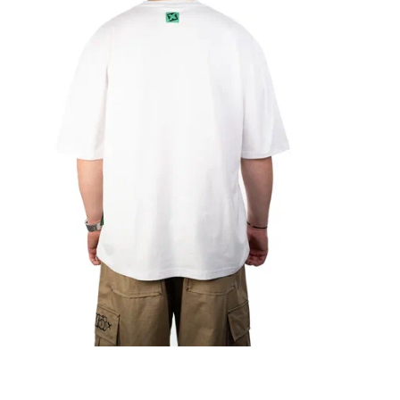
Э
у
с
и
в
М
В
р
п
в
н
м
У
о