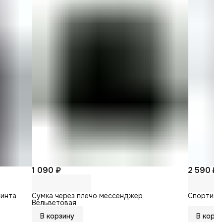
1 090 ₽
2 590 ₽
ринта
Сумка через плечо мессенджер
Спортивн
Вельветовая
В корзину
В корз