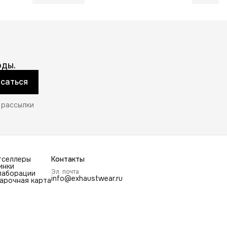
ды.
саться
 рассылки
тселлеры
Контакты
инки
Эл. почта
лаборации
info@exhaustwear.ru
арочная карта