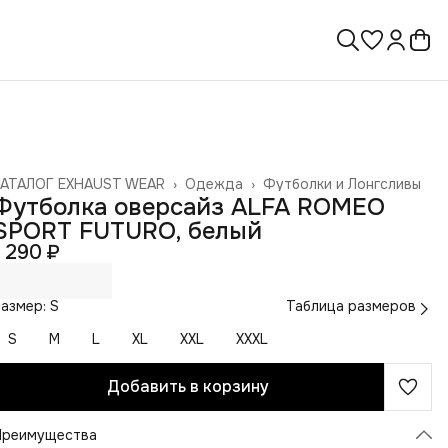
КАТАЛОГ EXHAUST WEAR
›
Одежда
›
Футболки и Лонгсливы
лавная
›
Футболка оверсайз ALFA ROMEO
SPORT FUTURO, белый
1 290 ₽
азмер: S
Таблица размеров
S
M
L
XL
XXL
XXXL
Добавить в корзину
Преимущества