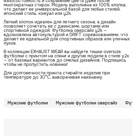
износостойкость и сохранение цвета даже после
многократных стирок. Модель выполнена из 100% хлопка,
что делает ее универсальной базой для любых стилей,
японский стиль, кэжуал или y2k.
Легкий хлопок идеален для летнего сезона, а дизайн
позволяет сочетать ее с джинсами, шортами или
спортивной одеждой. Футболка оверсайз y2k —
вдохновлена автокультурой и DRIFT соревнованиями, что
делает ее идеальной для спортивных образов или уличных
луков.
В коллекции EXHAUST WEAR вы найдете тишки oversize,
футболки с принтом на спине и другие модели в стиле у2к
— от базовых вариантов до смелых дизайнов. Подпишись
чтобы не пропустить новинки!
Для долговечности принта стирайте изделие при
температуре до 30°C, выворачивая наизнанку.
Мужские футболки
Мужские футболки оверсайз
Футб