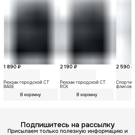
1 890 ₽
2 190 ₽
2 590 ₽
Рюкзак городской CT
Рюкзак городской CT
Спортив
BASE
RCK
флисовы
В корзину
В корзину
В
Подпишитесь на рассылку
Присылаем только полезную информацию и