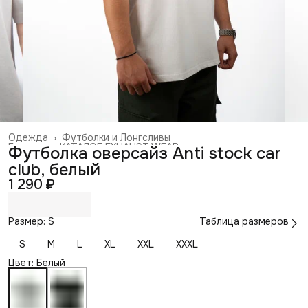
Одежда
›
Футболки и Лонгсливы
Главная
›
КАТАЛОГ EXHAUST WEAR
›
Футболка оверсайз Anti stock car
club, белый
1 290 ₽
Размер: S
Таблица размеров
S
M
L
XL
XXL
XXXL
Цвет: Белый