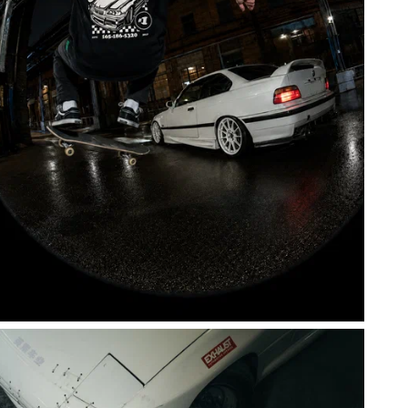
в
а
д
У
о
х