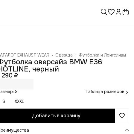
КАТАЛОГ EXHAUST WEAR
›
Одежда
›
Футболки и Лонгсливы
лавная
›
Футболка оверсайз BMW E36
HOTLINE, черный
1 290 ₽
азмер: S
Таблица размеров
S
XXXL
Добавить в корзину
Преимущества