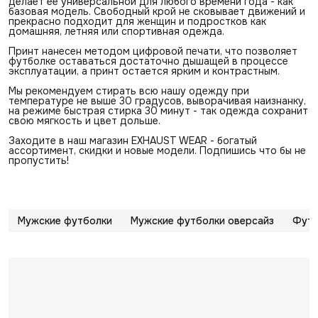
делает ее универсальной для любого времени года - как
базовая модель. Свободный крой не сковывает движений и
прекрасно подходит для женщин и подростков как
домашняя, летняя или спортивная одежда.
Принт нанесен методом цифровой печати, что позволяет
футболке оставаться достаточно дышащей в процессе
эксплуатации, а принт остается ярким и контрастным.
Мы рекомендуем стирать всю нашу одежду при
температуре не выше 30 градусов, выворачивая наизнанку,
на режиме быстрая стирка 30 минут - так одежда сохранит
свою мягкость и цвет дольше.
Заходите в наш магазин EXHAUST WEAR - богатый
ассортимент, скидки и новые модели. Подпишись что бы не
пропустить!
Мужские футболки
Мужские футболки оверсайз
Футб