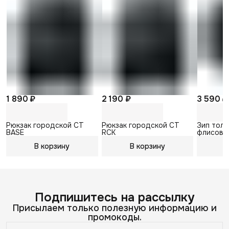
1 890 ₽
2 190 ₽
3 590 ₽
Рюкзак городской CT
Рюкзак городской CT
Зип толс
BASE
RCK
флисова
В корзину
В корзину
В
Подпишитесь на рассылку
Присылаем только полезную информацию и
промокоды.