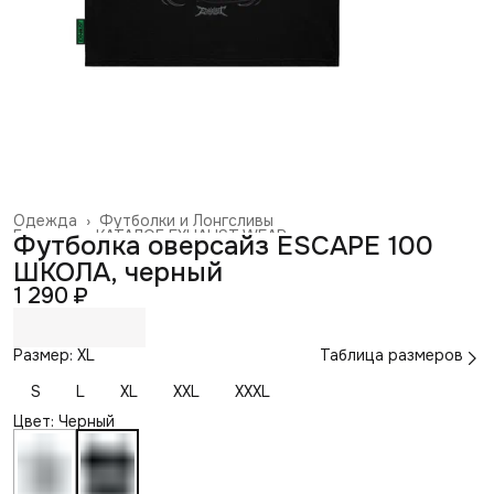
Одежда
›
Футболки и Лонгсливы
Главная
›
КАТАЛОГ EXHAUST WEAR
›
Футболка оверсайз ESCAPE 100
ШКОЛА, черный
1 290 ₽
Размер: XL
Таблица размеров
S
L
XL
XXL
XXXL
Цвет: Черный