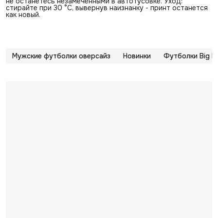
не останетесь незамеченными в автотусовке. Уход:
стирайте при 30 °C, вывернув наизнанку - принт останется
как новый.
Мужские футболки оверсайз
Новинки
Футболки Big R