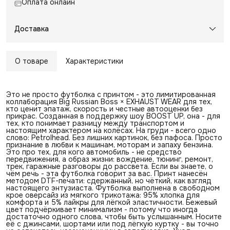
Оплата онлайн
Доставка
О товаре
Характеристики
Это не просто футболка с принтом - это лимитированная
коллаборация Big Russian Boss × EXHAUST WEAR для тех,
кто ценит эпатаж, скорость и честные автооценки без
прикрас. Созданная в поддержку шоу BOOST UP, она - для
тех, кто понимает разницу между транспортом и
настоящим характером на колёсах. На груди - всего одно
слово: Petrolhead. Без лишних картинок, без пафоса. Просто
признание в любви к машинам, моторам и запаху бензина.
Это про тех, для кого автомобиль - не средство
передвижения, а образ жизни: вождение, тюнинг, ремонт,
трек, гаражные разговоры до рассвета. Если вы знаете, о
чём речь - эта футболка говорит за вас. Принт нанесён
методом DTF-печати: сдержанный, но чёткий, как взгляд
настоящего энтузиаста. Футболка выполнена в свободном
крое оверсайз из мягкого трикотажа: 95% хлопка для
комфорта и 5% лайкры для лёгкой эластичности. Бежевый
цвет подчёркивает минимализм - потому что иногда
достаточно одного слова, чтобы быть услышанным. Носите
её с джинсами, шортами или под лёгкую куртку - вы точно