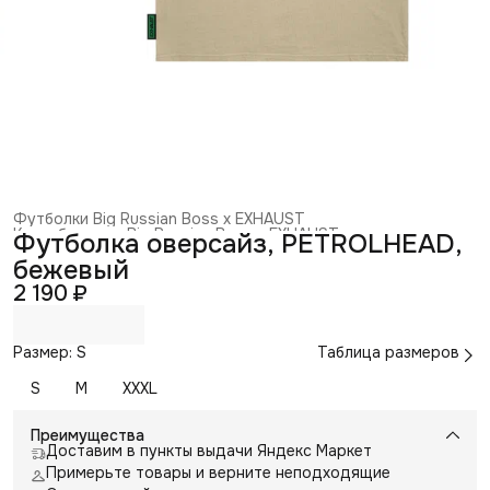
Футболки Big Russian Boss x EXHAUST
Коллаборация Big Russian Boss x EXHAUST
›
Футболка оверсайз, PETROLHEAD,
Главная
›
Коллаборации с блогерами
›
бежевый
2 190 ₽
Размер: S
Таблица размеров
S
M
XXXL
Преимущества
Доставим в пункты выдачи Яндекс Маркет
Примерьте товары и верните неподходящие