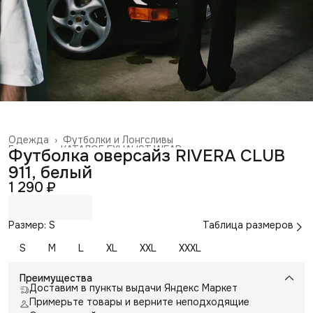
Одежда
›
Футболки и Лонгсливы
Главная
›
КАТАЛОГ EXHAUST WEAR
›
Футболка оверсайз RIVERA CLUB
911, белый
1 290 ₽
Размер: S
Таблица размеров
S
M
L
XL
XXL
XXXL
Преимущества
Доставим в пункты выдачи Яндекс Маркет
Примерьте товары и верните неподходящие