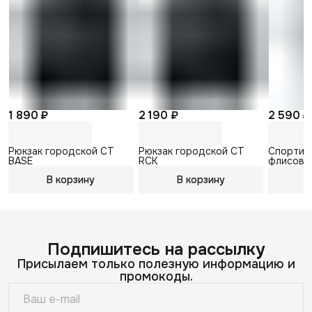
1 890 ₽
2 190 ₽
2 590 ₽
Рюкзак городской CT
Рюкзак городской CT
Спортив
BASE
RCK
флисовы
В корзину
В корзину
В
Подпишитесь на рассылку
Присылаем только полезную информацию и
промокоды.