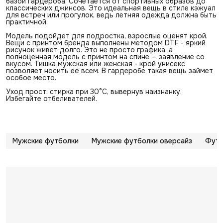
базой гардероба. Сочетается от спортивных образов до
классических джинсов. Это идеальная вещь в стиле кэжуал
для встреч или прогулок, ведь летняя одежда должна быть
практичной.
Модель подойдет для подростка, взрослые оценят крой.
Вещи с принтом бренда выполнены методом DTF - яркий
рисунок живет долго. Это не просто графика, а
полноценная модель с принтом на спине — заявление со
вкусом. Тишка мужская или женская - крой унисекс
позволяет носить её всем. В гардеробе такая вещь займет
особое место.
Уход прост: стирка при 30°C, вывернув наизнанку.
Избегайте отбеливателей.
Мужские футболки
Мужские футболки оверсайз
Футб