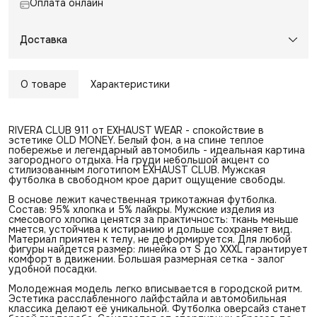
Оплата онлайн
Доставка
О товаре
Характеристики
RIVERA CLUB 911 от EXHAUST WEAR - спокойствие в
эстетике OLD MONEY. Белый фон, а на спине теплое
побережье и легендарный автомобиль - идеальная картина
загородного отдыха. На груди небольшой акцент со
стилизованным логотипом EXHAUST CLUB. Мужская
футболка в свободном крое дарит ощущение свободы.
В основе лежит качественная трикотажная футболка.
Состав: 95% хлопка и 5% лайкры. Мужские изделия из
смесового хлопка ценятся за практичность: ткань меньше
мнется, устойчива к истиранию и дольше сохраняет вид.
Материал приятен к телу, не деформируется. Для любой
фигуры найдется размер: линейка от S до XXXL гарантирует
комфорт в движении. Большая размерная сетка - залог
удобной посадки.
Молодежная модель легко вписывается в городской ритм.
Эстетика расслабленного лайфстайла и автомобильная
классика делают её уникальной. Футболка оверсайз станет