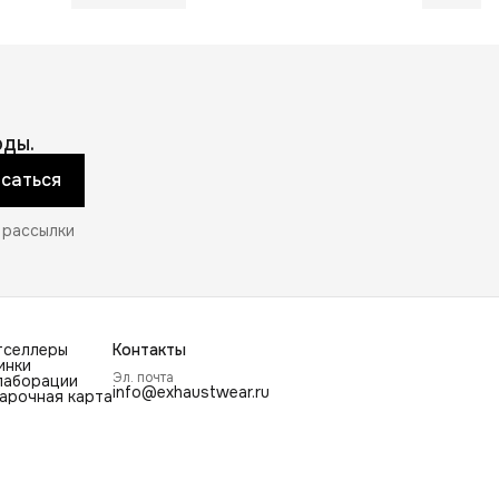
ды.
саться
 рассылки
тселлеры
Контакты
инки
Эл. почта
лаборации
info@exhaustwear.ru
арочная карта