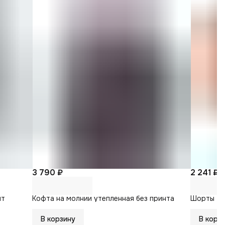
3 790 ₽
2 241 ₽
2
ит
Кофта на молнии утепленная без принта
Шорты тр
В корзину
В корз