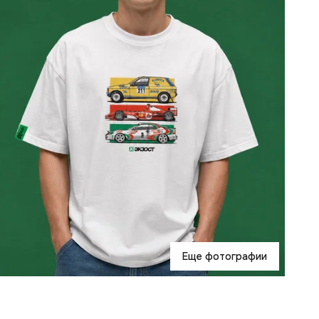
О
п
к
У
о
х
Еще фотографии