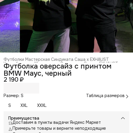
Футболки Мастерская Синдиката Саша x EXHAUST
Коллаборация Мастерская Синдиката Саша x EXHAUST
›
Футболка оверсайз с принтом
Главная
›
Коллаборации с блогерами
›
BMW Маус, черный
2 190 ₽
Размер: S
Таблица размеров
S
XXL
XXXL
Преимущества
Доставим в пункты выдачи Яндекс Маркет
Примерьте товары и верните неподходящие