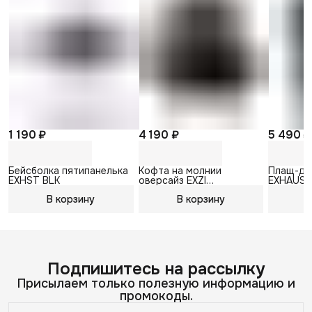
1 190 ₽
4 190 ₽
5 490 ₽
Бейсболка пятипанелька
Кофта на молнии
Плащ-до
EXHST BLK
оверсайз EXZI
EXHAUS
утепленное, черный
В корзину
В корзину
В
Подпишитесь на рассылку
Присылаем только полезную информацию и
промокоды.