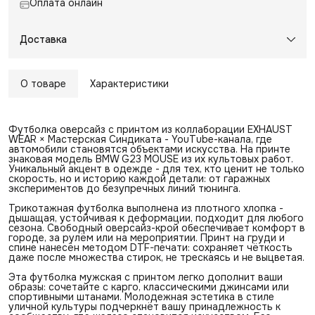
Оплата онлайн
Доставка
О товаре
Характеристики
Футболка оверсайз с принтом из коллаборации EXHAUST
WEAR × Мастерская Синдиката - YouTube-канала, где
автомобили становятся объектами искусства. На принте
знаковая модель BMW G23 MOUSE из их культовых работ.
Уникальный акцент в одежде - для тех, кто ценит не только
скорость, но и историю каждой детали: от гаражных
экспериментов до безупречных линий тюнинга.
Трикотажная футболка выполнена из плотного хлопка -
дышащая, устойчивая к деформации, подходит для любого
сезона. Свободный оверсайз-крой обеспечивает комфорт в
городе, за рулём или на мероприятии. Принт на груди и
спине нанесён методом DTF-печати: сохраняет чёткость
даже после множества стирок, не трескаясь и не выцветая.
Эта футболка мужская с принтом легко дополнит ваши
образы: сочетайте с карго, классическими джинсами или
спортивными штанами. Молодежная эстетика в стиле
уличной культуры подчеркнёт вашу принадлежность к