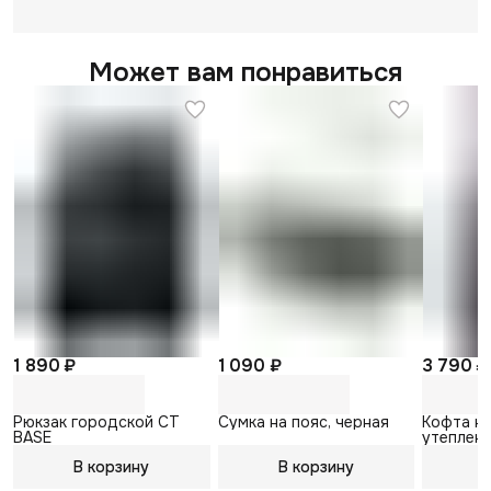
Может вам понравиться
1 890 ₽
1 090 ₽
3 790 ₽
Рюкзак городской CT
Сумка на пояс, черная
Кофта н
BASE
утепленн
В корзину
В корзину
В