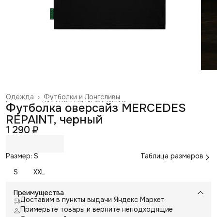
Одежда
›
Футболки и Лонгсливы
Главная
›
КАТАЛОГ EXHAUST WEAR
›
Футболка оверсайз MERCEDES
REPAINT, черный
1 290 ₽
Размер: S
Таблица размеров
S
XXL
Преимущества
Доставим в пункты выдачи Яндекс Маркет
Примерьте товары и верните неподходящие