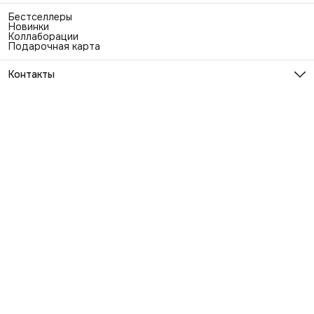
Бестселлеры
Новинки
Коллаборации
Подарочная карта
Контакты
Эл. почта
info@exhaustwear.ru