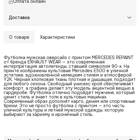
Оплата онлайн
Доставка
О товаре
Характеристики
Футболка мужская оверсайз с принтом MERCEDES REPAINT
от бренда EXHAUST WEAR — это современная
интерпретация автолегенды, ставшей символом 90-х. На
принте изображены культовые Mercedes E500 в уличной
эстетике, вдохновлённой немецким стилем и атмосферой
Y2K. Чёрная хлопковая ткань плотная и дышащая, подходит
для любого сезона. Свободный унисекс крой обеспечивает
комфорт, а графика делает эту модель акцентной вещью в
гардеробе. Футболка отлично подойдёт мужчине, который
ценит стиль и знает толк в культовых машинах.
Современный образ дополнят карго, деним или спортивные
брюки. Это не просто футболка с принтом — это часть
уличной культуры и летней мужской одежды, которую
выбирают за харизму и ироничный стиль.