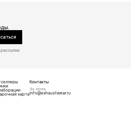
ды.
саться
 рассылки
тселлеры
Контакты
инки
Эл. почта
лаборации
info@exhaustwear.ru
арочная карта