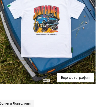
у
г
к
д
п
М
Ф
р
з
у
з
У
о
Еще фотографии
олки и Лонгсливы