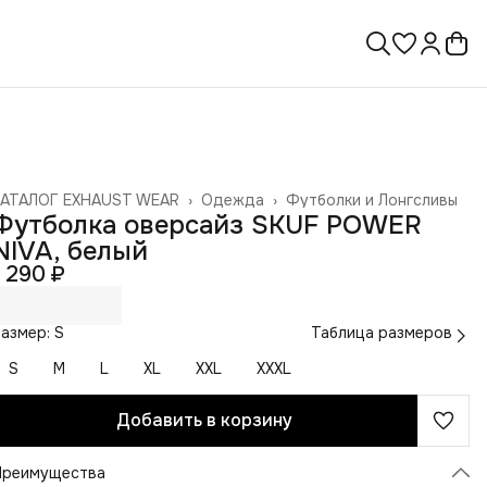
КАТАЛОГ EXHAUST WEAR
›
Одежда
›
Футболки и Лонгсливы
лавная
›
Футболка оверсайз SKUF POWER
NIVA, белый
1 290 ₽
азмер: S
Таблица размеров
S
M
L
XL
XXL
XXXL
Добавить в корзину
Преимущества