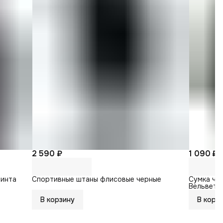
2 590 ₽
1 090 ₽
ринта
Спортивные штаны флисовые черные
Сумка че
Вельвето
В корзину
В корз