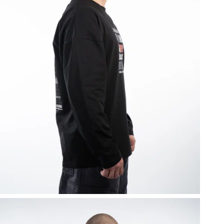
п
с
У
в
д
Э
н
в
M
я
з
с
Р
3
м
о
а
т