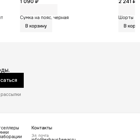
1 090 ₽
2 241 ₽
2
ит
Сумка на пояс, черная
Шорты тр
В корзину
В корз
ды.
саться
 рассылки
тселлеры
Контакты
инки
Эл. почта
лаборации
info@exhaustwear.ru