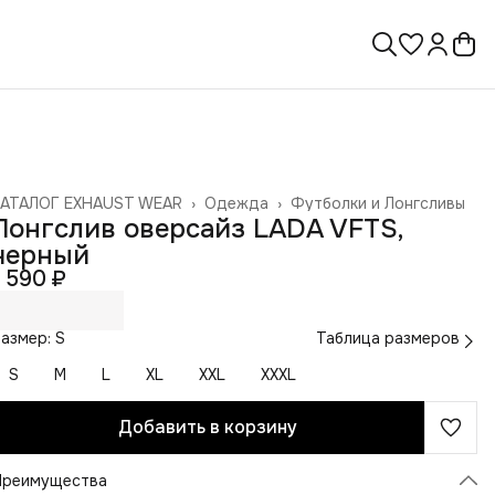
КАТАЛОГ EXHAUST WEAR
›
Одежда
›
Футболки и Лонгсливы
лавная
›
Лонгслив оверсайз LADA VFTS,
черный
1 590 ₽
азмер: S
Таблица размеров
S
M
L
XL
XXL
XXXL
Добавить в корзину
Преимущества